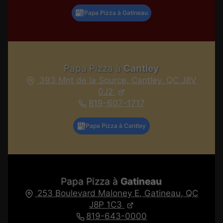
Papa Pizza à
Cantley
393 Mnt de la Source, Cantley, QC J8V
0J2
819-607-1717
Papa Pizza à
Gatineau
253 Boulevard Maloney E, Gatineau, QC
J8P 1C3
819-643-0000